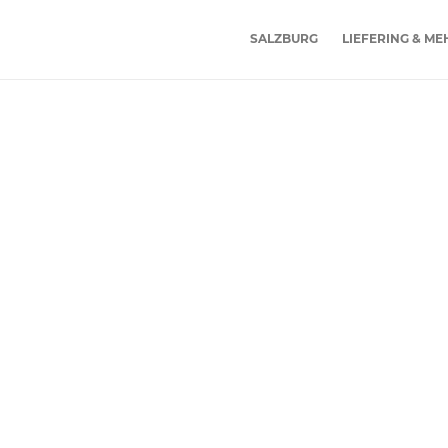
SALZBURG
LIEFERING & ME