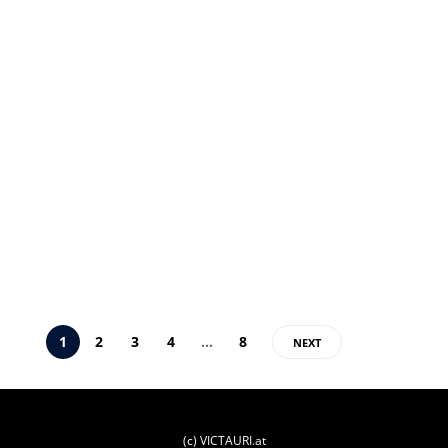
OKOH: DER FC RED BULL
SALZBURG UND DIE
FRAGE NACH DER
PERSPEKTIVE
Die Entwicklung von einigen Talenten beim FC Red Bull Salzburg
scheint zu stocken. Mit Bryan Okoh und Oliver Lukic sind zwei
davon nicht Teil des Kaders für das Trainingslager. Ein
Kommentar zur teilweise scheinbar mangelnden Perspektive bei
den Roten Bullen.
Alex Nikel
,
13. Jänner 2025
6 min
1
2
3
4
…
8
NEXT
(c) VICTAURI.at