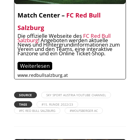
Match Center –
FC Red Bull
Salzburg
Die offizielle Webseite des
FC Red Bull
Salzburg
! Angeboten werden aktuelle
News und Hintergrundinformationen zum
Verein und den Teams, eine interaktive
Fanzone und ein Online Ticket-Shop.
Weiterlesen
www.redbullsalzburg.at
SOURCE
SKY SPORT AUSTRIA YOUTUBE CHANNEL
TAGS
#15. RUNDE 2022/23
#FC RED BULL SALZBURG
#WOLFSBERGER AC