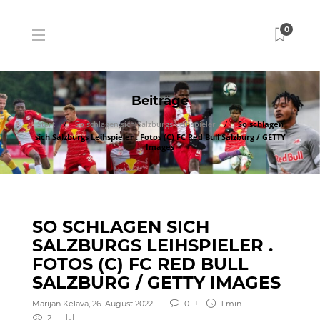
0
Beiträge
Start
So schlagen sich Salzburgs Leihspieler
So schlagen
sich Salzburgs Leihspieler . Fotos (C) FC Red Bull Salzburg / GETTY
Images
SO SCHLAGEN SICH
SALZBURGS LEIHSPIELER .
FOTOS (C) FC RED BULL
SALZBURG / GETTY IMAGES
Marijan Kelava
,
26. August 2022
0
1 min
2