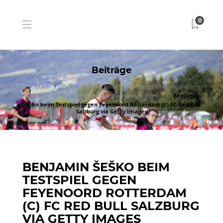
0
Beiträge
Start
Benjamin Šeško beim Testspiel gegen Feyenoord
Rotterdam (c) FC Red Bull Salzburg via Getty Images
Benjamin
Šeško beim Testspiel gegen Feyenoord Rotterdam (c) FC Red Bull
Salzburg via Getty Images
BENJAMIN ŠEŠKO BEIM
TESTSPIEL GEGEN
FEYENOORD ROTTERDAM
(C) FC RED BULL SALZBURG
VIA GETTY IMAGES