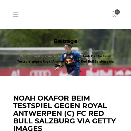
0
Beiträge
Start
Noah Okafor beim Testspiel gegen Royal Antwerpen (c) FC
Red Bull Salzburg via Getty Images
Noah Okafor beim
Testspiel gegen Royal Antwerpen (c) FC Red Bull Salzburg via
Getty Images
NOAH OKAFOR BEIM
TESTSPIEL GEGEN ROYAL
ANTWERPEN (C) FC RED
BULL SALZBURG VIA GETTY
IMAGES