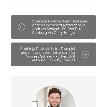
Strahinja Pavlovic beim Testspiel
gegen Feyenoord Rotterdam (c)
Andreas Schaad - FC Red Bull
Salzburg via Getty Images
Strahinja Pavlovic beim Testspiel
gegen Feyenoord Rotterdam (c)
Andreas Schaad - FC Red Bull
Salzburg via Getty Images