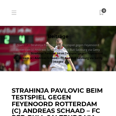
0
Beiträge
Start
Strahinja Pavlovic beim Testspiel gegen Feyenoord
Rotterdam (c) Andreas Schaad – FC Red Bull Salzburg via Getty
Images
Strahinja Pavlovic beim Testspiel gegen Feyenoord
Rotterdam (c) Andreas Schaad – FC Red Bull Salzburg via Getty
Images
STRAHINJA PAVLOVIC BEIM
TESTSPIEL GEGEN
FEYENOORD ROTTERDAM
(C) ANDREAS SCHAAD – FC