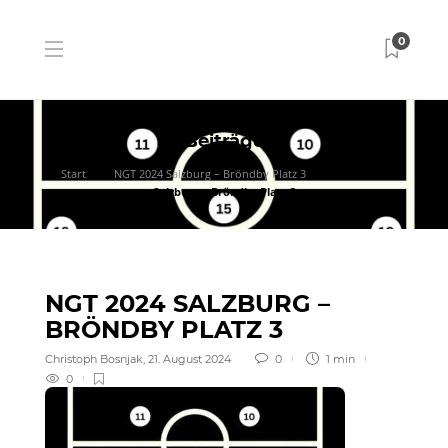
0
Beiträge
Start
NGT 2024 Salzburg – Bröndby Platz 3
NGT 2024
Salzburg – Bröndby Platz 3
NGT 2024 SALZBURG –
BRÖNDBY PLATZ 3
Christoph Bosnjak
,
21. August 2024
0
1 min
0