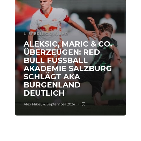
LIEFERING & MEHR
ALEKSIC, MARIC & CO.
ÜBERZEUGEN: RED
BULL FUSSBALL A
KADEMIE SALZBURG S
CHLÄGT AKA B
URGENLAND D
EUTLICH
Alex Nikel
,
4. September 2024