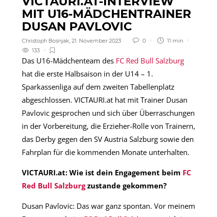
VICTAURI.AT-INTERVIEW
MIT U16-MÄDCHENTRAINER
DUSAN PAVLOVIC
Christoph Bosnjak
,
21. November 2023
0
11 min
133
Das U16-Mädchenteam des
FC Red Bull Salzburg
hat die erste Halbsaison in der U14 – 1.
Sparkassenliga auf dem zweiten Tabellenplatz
abgeschlossen. VICTAURI.at hat mit Trainer Dusan
Pavlovic gesprochen und sich über Überraschungen
in der Vorbereitung, die Erzieher-Rolle von Trainern,
das Derby gegen den SV Austria Salzburg sowie den
Fahrplan für die kommenden Monate unterhalten.
VICTAURI.at: Wie ist dein Engagement beim
FC
Red Bull Salzburg
zustande gekommen?
Dusan Pavlovic: Das war ganz spontan. Vor meinem