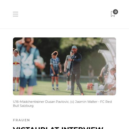
0
U16-Mädchentrainer Dusan Pavlovic. (c) Jasmin Walter - FC Red
Bull Salzburg
FRAUEN