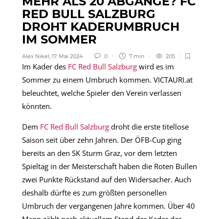
MEHR ALS 20 ABGÄNGE? FC
RED BULL SALZBURG
DROHT KADERUMBRUCH
IM SOMMER
Alex Nikel
,
17. Mai 2024
0
7 min
205
Im Kader des
FC Red Bull Salzburg
wird es im
Sommer zu einem Umbruch kommen. VICTAURI.at
beleuchtet, welche Spieler den Verein verlassen
könnten.
Dem
FC Red Bull Salzburg
droht die erste titellose
Saison seit über zehn Jahren. Der ÖFB-Cup ging
bereits an den SK Sturm Graz, vor dem letzten
Spieltag in der Meisterschaft haben die Roten Bullen
zwei Punkte Rückstand auf den Widersacher. Auch
deshalb dürfte es zum größten personellen
Umbruch der vergangenen Jahre kommen. Über 40