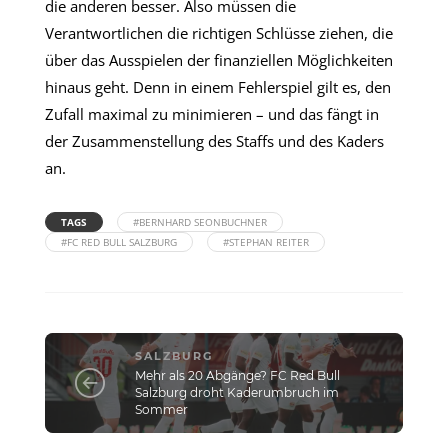
die anderen besser. Also müssen die
Verantwortlichen die richtigen Schlüsse ziehen, die
über das Ausspielen der finanziellen Möglichkeiten
hinaus geht. Denn in einem Fehlerspiel gilt es, den
Zufall maximal zu minimieren – und das fängt in
der Zusammenstellung des Staffs und des Kaders
an.
TAGS
#BERNHARD SEONBUCHNER
#FC RED BULL SALZBURG
#STEPHAN REITER
SALZBURG
Mehr als 20 Abgänge? FC Red Bull
Salzburg droht Kaderumbruch im
Sommer