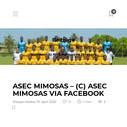
0
Beiträge
Start
ASEC Mimosas – (c) ASEC Mimosas via Facebook
ASEC
Mimosas – (c) ASEC Mimosas via Facebook
ASEC MIMOSAS – (C) ASEC
MIMOSAS VIA FACEBOOK
Marijan Kelava
,
19. April 2022
0
1 min
2