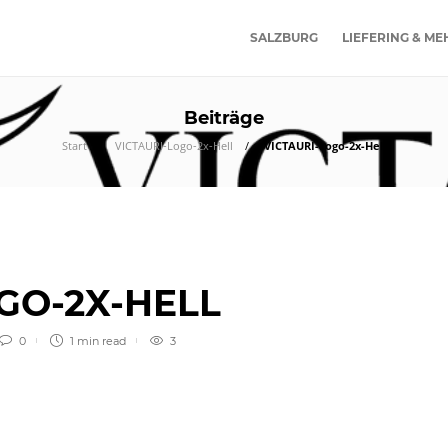
SALZBURG
LIEFERING & ME
Beiträge
Start
VICTAURI-Logo-2x-Hell
VICTAURI-Logo-2x-Hell
OGO-2X-HELL
0
1 min
read
3